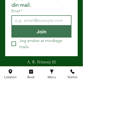
din mail.
Email
*
Join
Jeg ønsker at modtage 
mails.
A. R. Friisvej 10
3100 Hornbæk
Lokation
Book
Menu
Telefon
Opening hours
Monday - Saturday 12:00 - 21:30
Sunday 12:00 - 16:00
info@hornbaekbodega.dk