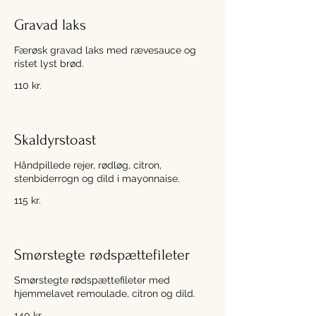
Gravad laks
Færøsk gravad laks med rævesauce og
ristet lyst brød.
110 kr.
Skaldyrstoast
Håndpillede rejer, rødløg, citron,
stenbiderrogn og dild i mayonnaise.
115 kr.
Smørstegte rødspættefileter
Smørstegte rødspættefileter med
hjemmelavet remoulade, citron og dild.
140 kr.