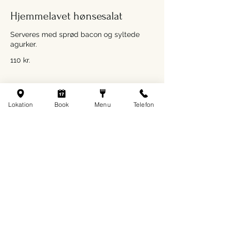
Hjemmelavet hønsesalat
Serveres med sprød bacon og syltede
agurker.
110 kr.
Avocado
Lokation
Book
Menu
Telefon
Avocado, smilende æg, mayonnaise,
rødløg, tomat og friske krydderurter.
110 kr.
TILFØJ
Håndpillede rejer
35 kr.
Kartoffelmad
Kartofler, tomat, rødløg og mayonnaise (og